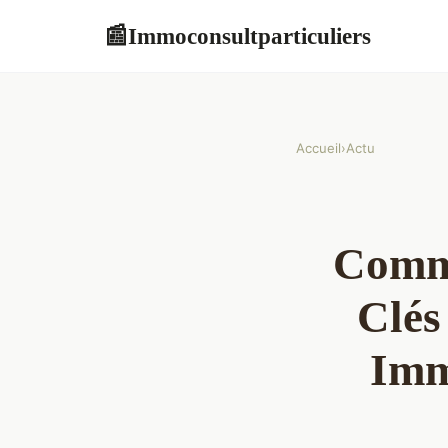
Immoconsultparticuliers
📰
Accueil
›
Actu
Comme
Clés
Imm