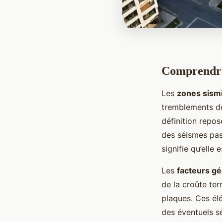
Comprendre
Les
zones sism
tremblements de 
définition repos
des séismes pas
signifie qu’elle
Les
facteurs g
de la croûte ter
plaques. Ces él
des éventuels sé