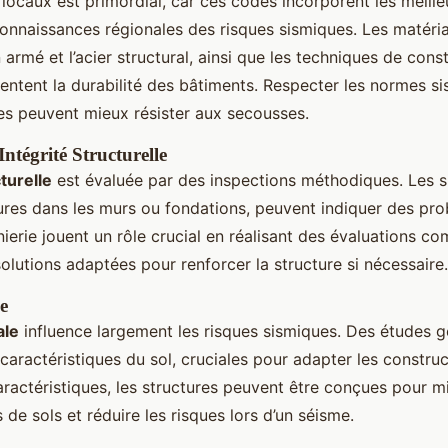
locaux est primordial, car ces codes incorporent les meille
connaissances régionales des risques sismiques. Les matéria
rmé et l’acier structural, ainsi que les techniques de cons
ntent la durabilité des bâtiments. Respecter les normes s
res peuvent mieux résister aux secousses.
ntégrité Structurelle
cturelle
est évaluée par des inspections méthodiques. Les si
ssures dans les murs ou fondations, peuvent indiquer des pr
ierie jouent un rôle crucial en réalisant des évaluations c
lutions adaptées pour renforcer la structure si nécessaire.
e
ale
influence largement les risques sismiques. Des études 
caractéristiques du sol, cruciales pour adapter les construc
aractéristiques, les structures peuvent être conçues pour m
 de sols et réduire les risques lors d’un séisme.