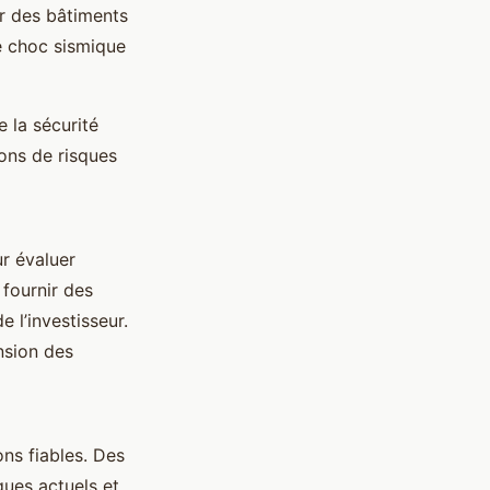
ur des bâtiments
e choc sismique
e la sécurité
ions de risques
ur évaluer
fournir des
 l’investisseur.
nsion des
ns fiables. Des
ques actuels et