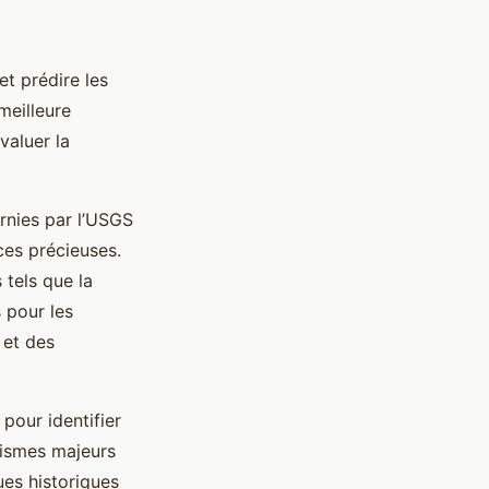
et prédire les
meilleure
aluer la
urnies par l’USGS
ces précieuses.
 tels que la
 pour les
 et des
 pour identifier
éismes majeurs
ues historiques