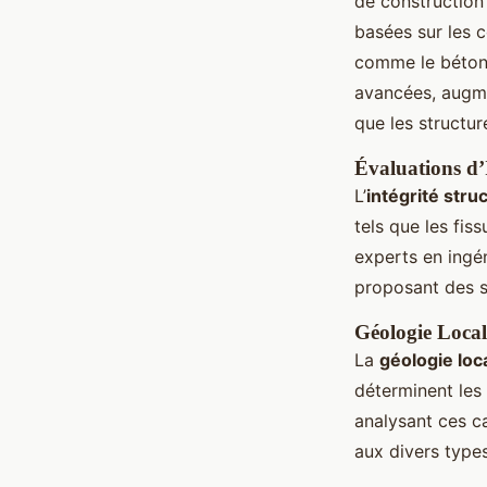
de construction 
basées sur les 
comme le béton a
avancées, augme
que les structu
Évaluations d’I
L’
intégrité stru
tels que les fi
experts en ingén
proposant des so
Géologie Local
La
géologie loc
déterminent les 
analysant ces c
aux divers types