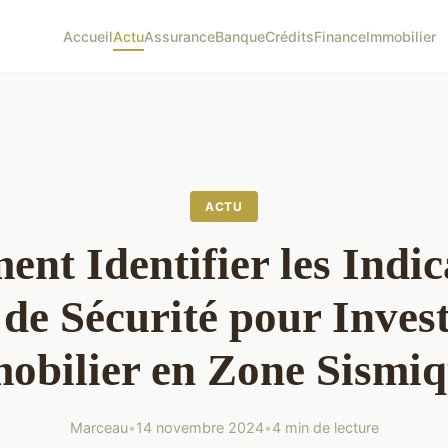
Accueil
Actu
Assurance
Banque
Crédits
Finance
Immobilier
ACTU
nt Identifier les Indic
 de Sécurité pour Invest
obilier en Zone Sismiq
Marceau
•
14 novembre 2024
•
4 min de lecture