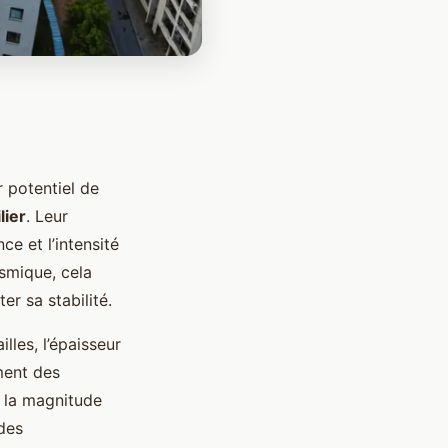
 potentiel de
lier
. Leur
e et l’intensité
smique, cela
er sa stabilité.
lles, l’épaisseur
ment des
i la magnitude
 des