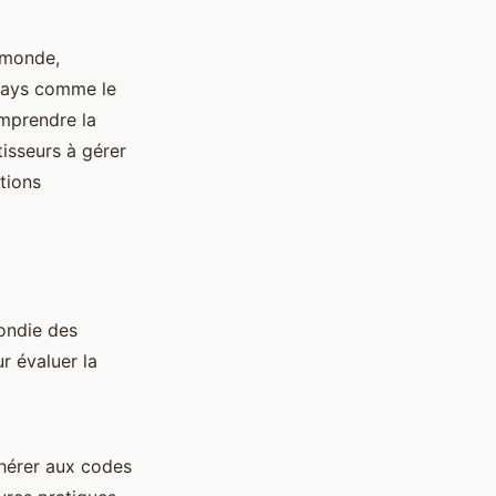
 monde,
 pays comme le
omprendre la
isseurs à gérer
tions
ondie des
r évaluer la
dhérer aux codes