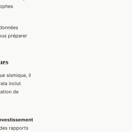
rophes
 données
ous préparer
ues
e sismique, il
ela inclut
ration de
investissement
 des rapports