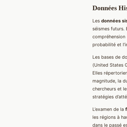
Données His
Les
données si
séismes futurs. 
compréhension d
probabilité et l
Les bases de do
(United States G
Elles répertori
magnitude, la du
chercheurs et l
stratégies d’att
L’examen de la
les régions à h
dans le passé es