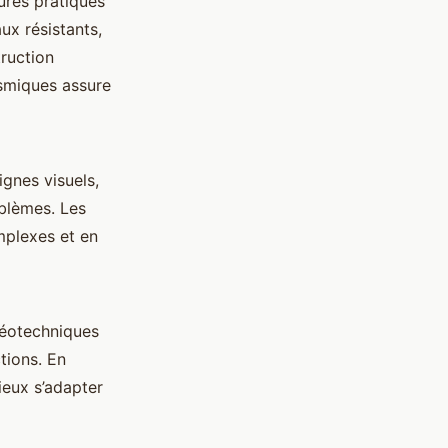
ures pratiques
ux résistants,
truction
ismiques assure
gnes visuels,
oblèmes. Les
omplexes et en
géotechniques
tions. En
ieux s’adapter