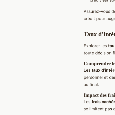
crédit est so
Assurez-vous d
crédit pour aug
Taux d’intér
Explorer les
tau
toute décision f
Comprendre les
Les
taux d’intér
personnel et des
au final.
Impact des frai
Les
frais caché
se limitent pas 