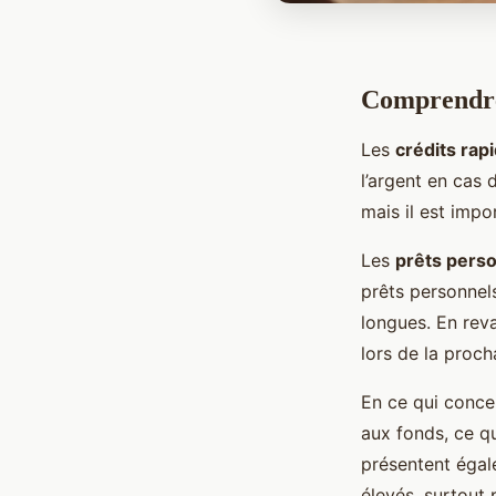
Comprendre 
Les
crédits rap
l’argent en cas
mais il est imp
Les
prêts pers
prêts personnel
longues. En rev
lors de la proch
En ce qui concer
aux fonds, ce qu
présentent égale
élevés, surtout 