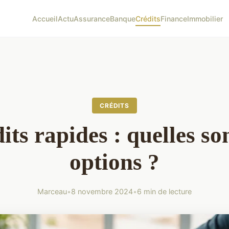
Accueil
Actu
Assurance
Banque
Crédits
Finance
Immobilier
CRÉDITS
its rapides : quelles son
options ?
Marceau
•
8 novembre 2024
•
6 min de lecture