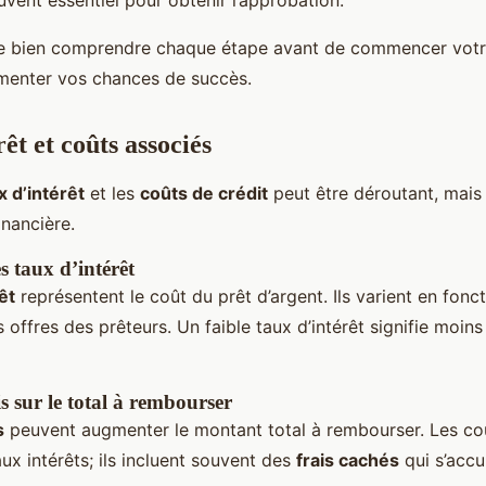
uvent essentiel pour obtenir l’approbation.
e bien comprendre chaque étape avant de commencer vot
menter vos chances de succès.
êt et coûts associés
x d’intérêt
et les
coûts de crédit
peut être déroutant, mais 
inancière.
 taux d’intérêt
êt
représentent le coût du prêt d’argent. Ils varient en fonc
 offres des prêteurs. Un faible taux d’intérêt signifie moin
s sur le total à rembourser
s
peuvent augmenter le montant total à rembourser. Les coû
aux intérêts; ils incluent souvent des
frais cachés
qui s’accu