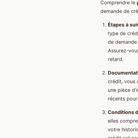
Comprendre le
demande de crédi
Étapes à su
type de créd
de demande de
Assurez-vous
retard.
Documentati
crédit, vous
une pièce d’i
récents pour 
Conditions d’
elles compren
votre histori