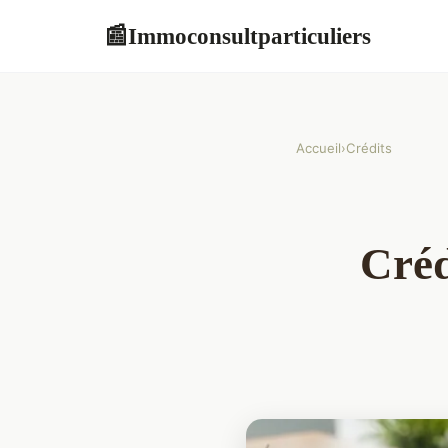
Immoconsultparticuliers
📰
Accueil
›
Crédits
Créd